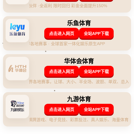
现了成都队的强大实力，也揭示了其中一些关键战术执行的成功因
素。
**比赛精彩瞬间揭示成都队的战术实力**
在这场对决中，*帕拉西奥斯*迅速成为全场焦点。他的破门为成都队
奠定了比赛的基调，展现了他敏锐的球场观察力和高超的射门技
巧。紧接着，胡荷韬和罗慕洛先后建功，这几粒进球不仅仅是个人
能力的展示，更是成都队整体战术安排的完美体现。成都队的进攻
线，通过快速的传递和精准的制导，不断撕扯开沧州队的防线。
**成都的防守也是相当出色**。他们不仅组织严密，而且依据实际情
况灵活调整防守策略，使沧州队的每一次进攻都难以对成都队形成
实质威胁。成都队的中场拦截和反击转换速度，使对方防不胜防，
这也是他们成功的关键之一。