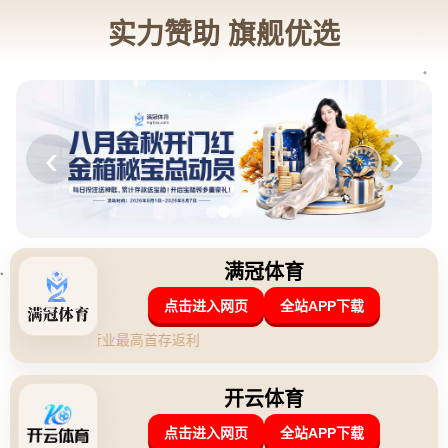
新闻中心
NEWS
中国男篮在青岛开启集训 随后将前往欧洲拉练
2026-04-30 01:20:35
返回列表
### 中国男篮在青岛开启集训 随后将前往欧洲拉练