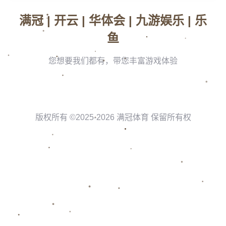
位主要得分手似乎都未能找到良好的状态。
##### **约翰逊的关键时刻**
就在比赛接近尾声之际，马刺依旧处于劣势，时间所剩无几。**约翰
逊**凭借其卓越的身体素质和敏锐的篮球智商，再次成为比赛的焦
点。他在对方的防守压力下，迅速找到投篮位置，随后高高跃起，
一记看似不可能命中的压哨三分球，完美入网！这一球不仅拯救了
马刺队，也让现场观众为之一振，气氛瞬间达到高潮。
这一记**高难度压哨三分**的背后，不仅仅是技术的体现，更是约翰
逊的心理素质和对比赛节奏的准确把握。在比赛的关键时刻能够如
此冷静，充分显示了他作为年轻球员的潜力与韧性。
##### **分析约翰逊的表现**
通过案例分析，我们可以看到，约翰逊在比赛中的投篮选择和时机
把握极为出色。在面对强力防守时，他没有盲目出手，而是选择等
待最佳时机。此外，他的投篮动作流畅，发力恰到好处，能够在高
强度对抗中保持精准，这正是他能够在如此关键的时刻命中压哨三
分的原因所在。
这种表现不仅对于马刺队至关重要，也为他个人职业生涯增添了浓
墨重彩的一笔。年轻球员在压力之下敢于承担重任，往往是球队未
来成功的基石。
#### **马刺队的未来展望**
尽管目前马刺在整体进攻端尚未完全找到状态，但约翰逊的表现无
疑为球队注入了信心。未来，马刺需要进一步优化战术体系，加强