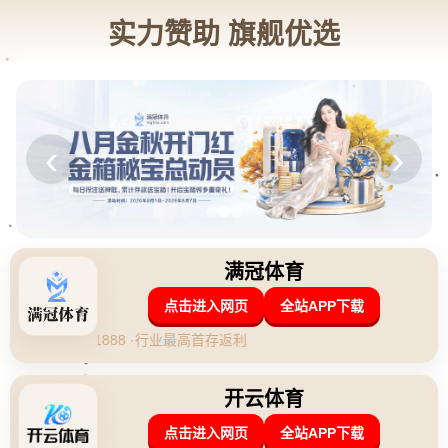
新闻中心
NEWS
拆炸弹！马刺进攻踉踉跄跄，但约翰逊命中高难度压哨三分
球
2026-04-30 01:20:35
返回列表