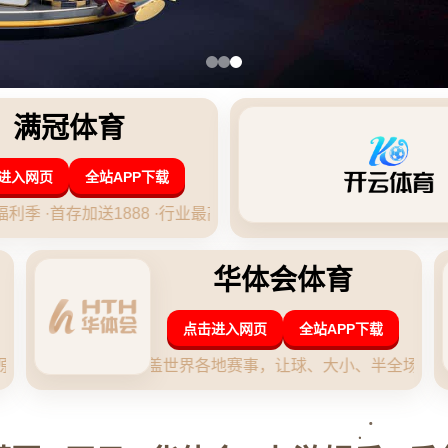
世界杯-唐斯24+11+5 多米尼加男
2026-04-30 01:20:35
返
唐斯24+11+5 多米尼加男篮险胜意大利
球世界杯比赛中，多米尼加男篮以微弱优势战胜意大利队，成功晋级。这
**在比赛中的出色表现。他在本场比赛中砍下了**24分、11个篮板和5次助
的华丽表现
东尼·唐斯**（Karl-Anthony Towns）无疑是多米尼加男篮的灵魂