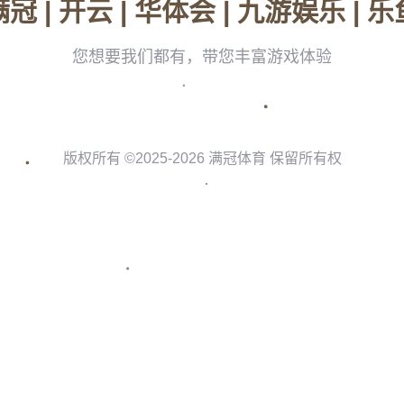
的比赛中，唐斯不仅在得分上表现出色，还在篮板和组织进攻方面发挥了
，唐斯的几次突破和精准投篮，帮助多米尼加队稳住了比赛节奏，最终以**
，也体现了多米尼加团队在面对强敌时的坚韧。
析