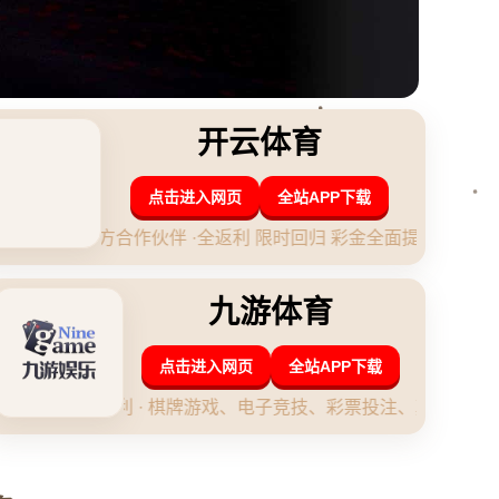
您当前位置：
首页
>
新闻中心
篮险胜意大利
回列表
场比赛不仅展示了多米尼加队的顽强斗志，也凸显了明星
攻**，成为球队的绝对核心。
。他凭借卓越的技术和出色的身体素质，赢得了众多球迷的喜爱。在