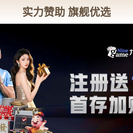
首页
公司简介
产品中心
新闻中心