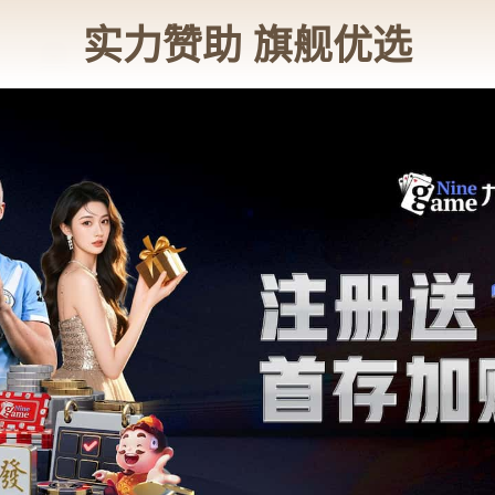
首页
公司简介
产品中心
新闻中心