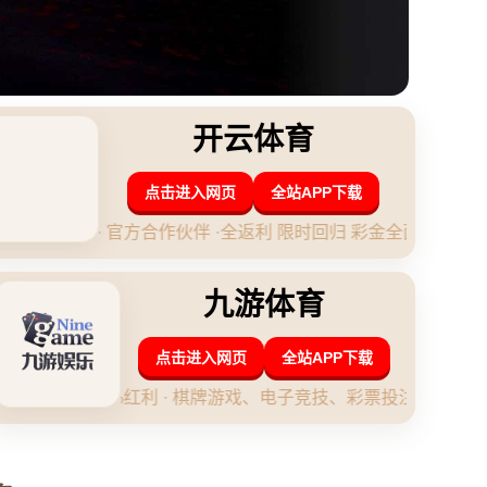
您当前位置：
首页
>
新闻中心
 打进决赛
回列表