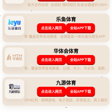
**39分优势大胜黎巴嫩队，而贝尔坦斯则在这场比赛中独得20分，
为球队的胜利立下汗马功劳。**
这场比赛不仅展示了拉脱维亚的实力，更突显了贝尔坦斯在球队中
的重要作用。作为一名经验丰富的球员，贝尔坦斯在比赛中展示了
他出色的**篮球智商**和**精准的投篮**。他的三分球命中率尤其引人
注目，这无疑为年轻球员树立了一个优秀的榜样。贝尔坦斯的表现
再一次证明，个人的**技术能力**和团队的**协作精神**在比赛中同样
重要。
拉脱维亚队之所以能取得如此优势的胜利，得益于全队的出色表