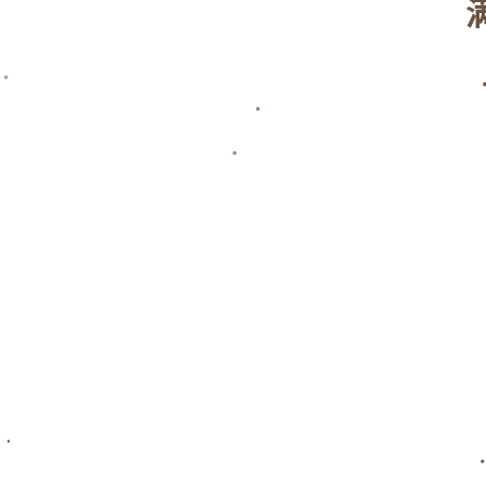
#### 奥
首先，奥利
也是该数据
一名后卫的