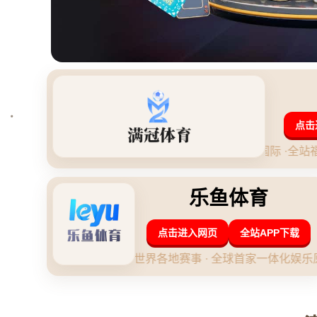
新闻中心
NEWS
公司新闻
行业资讯
### 奥利
在当今的篮球
助攻**的成
篮球的进攻