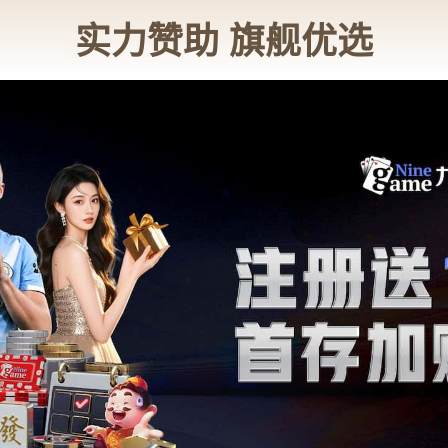
首页
公司简介
产品中心
新闻中心