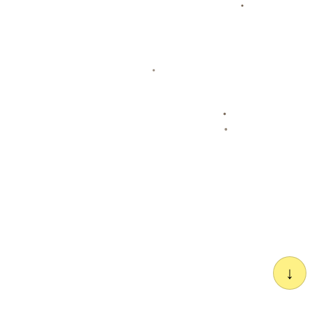
县莲城镇
页版登录入口