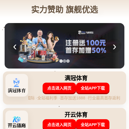
新闻中心
NEWS
首屆足球經理世界杯即將8月在利物浦舉辦 獎金高達10萬美
元
2026-04-30 01:20:35
返回列表