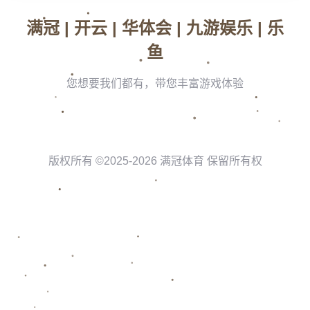
需求。例如，库里特别喜欢**牛油果和坚果**，这些食物富含健康脂
肪，有助于提高他的心血管健康和脑功能。
**案例分析：库里的饮食对比赛表现的影响**
在2015-2016赛季，库里带领金州勇士队取得了73胜9负的历史最佳
战绩。许多人认为，这不仅是因为他的天赋和努力，也与他的饮食
管理密不可分。库里在赛季中保持了极高的出勤率和稳定的表现，
这与他严格的饮食习惯息息相关。
**饮食与恢复**
比赛后的恢复同样重要。库里在赛后通常会选择**蛋白质奶昔和抗氧
化剂丰富的食物**，如蓝莓和菠菜，以帮助身体快速恢复。这些食物
有助于减少肌肉酸痛和炎症，使他能够在短时间内恢复到最佳状
态。
**结语**
通过对库里饮食习惯的分析，我们可以看到，**科学的饮食管理**是
他成功的重要因素之一。无论是普通人还是职业运动员，合理的饮
食都能为我们的健康和工作效率提供强有力的支持。库里的“金州饿
汉”饭盒不仅是他个人的饮食选择，更是他对职业生涯的认真态度和
对健康生活的追求。