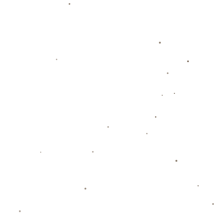
### 结语
京城德比不仅是CBA联赛中的一场比赛，更是北京篮球文化的缩
影。随着新赛季的到来，球迷们将迎来更多的精彩对决。无论是球
员的表现还是球队的战术，京城德比都将继续书写属于它的传奇。