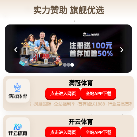
新闻中心
NEWS
CBA新赛季赛程出炉 京城德比将上演4次
2026-04-30 01:20:35
返回列表
P**CBA新赛季赛程出炉：京城德比将上演4次**
随着CBA新赛季赛程的公布，球迷们的期待值再次被点燃。**京城德