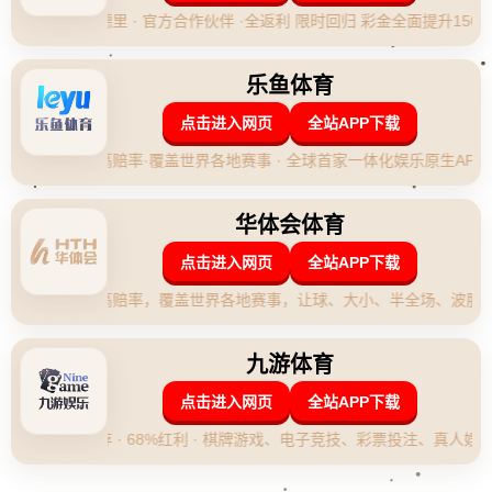
比**，作为CBA联赛中最具看点的比赛之一，将在新赛季中上演四
次。这不仅是北京球迷的狂欢，更是全国篮球爱好者的盛宴。本文
将深入探讨京城德比的历史、意义以及新赛季的看点。
### 京城德比的历史与意义
京城德比，顾名思义，是指北京首钢与北京控股之间的对决。这两
支球队不仅代表着北京这座城市的篮球水平，更承载着无数球迷的
热情与期待。**自从北京控股加入CBA以来，京城德比便成为了联赛
中的一大亮点**。两队的对抗不仅仅是技术与战术的较量，更是城市
荣誉的象征。
### 新赛季的看点在新赛季中，京城德比将上演四次，这无疑为球
迷们提供了更多的观赛机会。**每一次德比战都将是球场上的一场盛
宴**，无论是球员的个人表现还是球队的整体配合，都将成为球迷们
热议的话题。
#### 球员表现在过去的赛季中，北京首钢的**翟晓川**和北京控股
的**孙悦**都展现出了极高的竞技水平。新赛季中，这两位球员的表
现将继续成为比赛的焦点。翟晓川以其出色的防守和精准的投篮闻
名，而孙悦则以其全面的技术和丰富的比赛经验著称。两位球员的
对决将为比赛增添更多的看点。
#### 战术对决除了球员的个人表现，**两队的战术对决也是比赛的
一大看点**。北京首钢以其严密的防守和快速的反击著称，而北京控
股则更注重进攻的多样性和灵活性。两队在战术上的博弈将直接影
响比赛的结果。