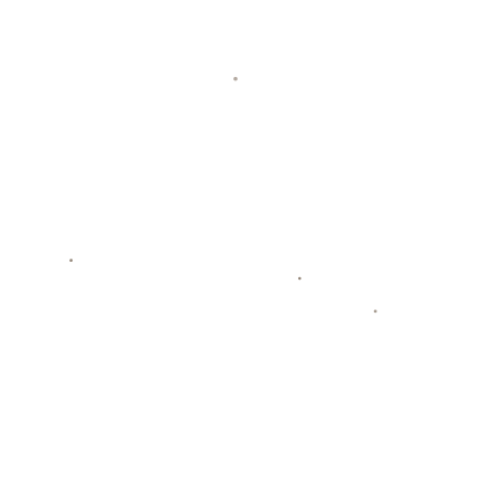
提升战绩**。通过引进新的战术理念和激励机制，相信