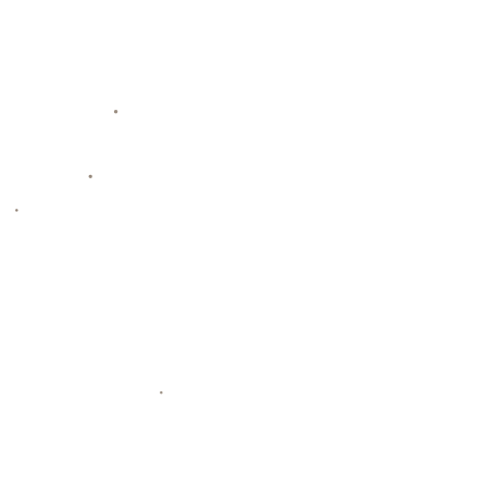
本赛季南安
这对于一支
**为何选择