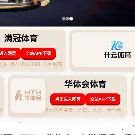
身陷降級區 南安普頓開除哈森許
2026-04-30 01:20:35
返