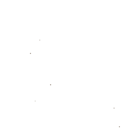
季的深入，**球队战绩逐渐下滑**，跌入了降级区。
为球队需要新的领导来扭转局势。