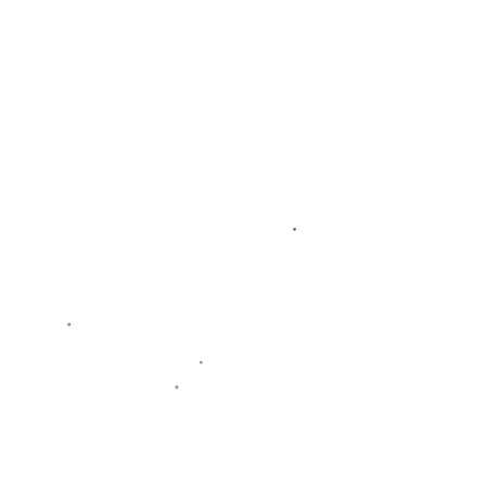
**南安普顿的