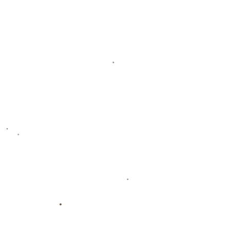
**展望未来**