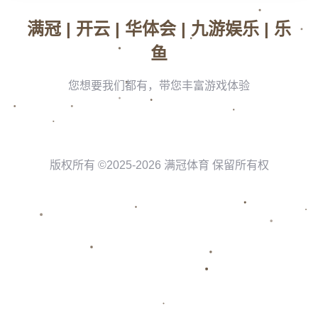
尽管如此，吉林队的防守反击做得相当出色，给天津队制造了不少
麻烦，特别是第三节中段的一次连贯快攻和高位压迫防守一度扭转
了局势。从这样的表现来看，吉林是一支非常有战斗精神的队伍，
但在关键时刻，他们还需要更强大的稳定性来争夺胜利。
### **核心对抗，胜负关键显现**
回顾这场天津先行者胜吉林九台农商银行的比赛，**核心球员的对抗
是决定胜负的重要因素**。天津队的明星球员不仅展现了其得分能
力，更是在关键时刻通过团队配合彰显了领袖风范。几次精准的远
投与突破分球使得吉林队防线一度难以招架。
反观吉林队，他们的核心球员同样贡献了不少亮点。尤其是一位老
将通过连续的中投与罚篮帮助球队稳住局势，可以说是球队中的灵