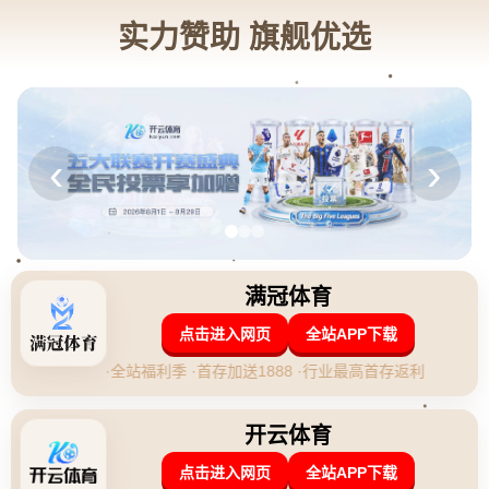
新闻中心
NEWS
篮球——CBA常规赛：天津先行者胜吉林九台农商银行.
2026-04-30 01:20:35
返回列表
**篮球——CBA常规赛：天津先行者胜吉林九台农商银行**
在刚刚结束的一场CBA常规赛中，**天津先行者队**以令人信服的表