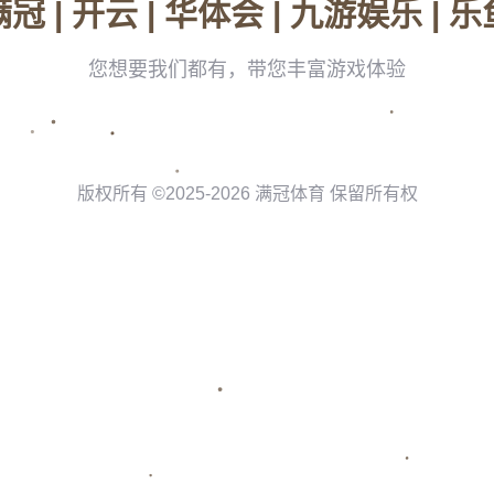
点将为他在新的位置上带来更多挑战与机遇。
看，阿诺德在左边路的表现可能与传统左后卫存在区别。他的传球和场上
时。采用这种非常规部署，可以通过**给对手造成意外和战略威慑**，这