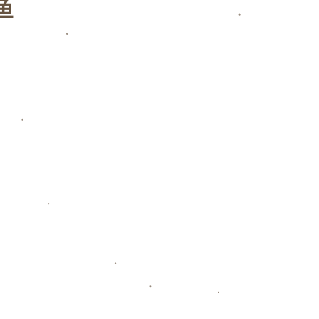
视野能够为进攻线提供更丰富的选择，尤其是在英格兰追
在现代足球中是极为重要的。