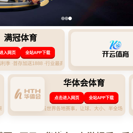
电讯报：对阵芬兰时阿诺德可能踢左后卫，
2026-04-30 01:20:35
返
战术调整：阿诺德左后卫，格拉利什10号位的重要性**
芬兰的比赛中，根据权威媒体《电讯报》的报道，英格兰队有可能进行一项
，同时让杰克·格拉利什担任球队的10号位。这个变化引起了广泛的讨论
队进行重大战术调整时，都会引起球迷和分析人士的密切关注。这次更是如此
可能是解决当前防守侧翼不足的创意方案。众所周知，阿诺德长期以来在