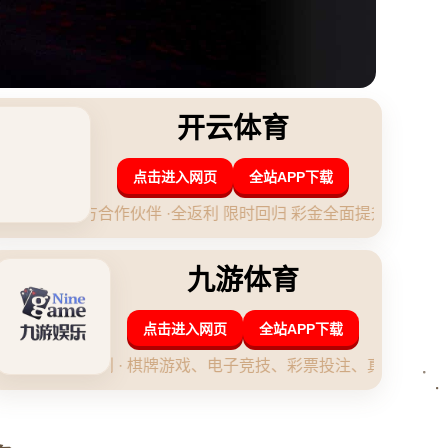
您当前位置：
首页
>
新闻中心
格拉利什踢10号位
回列表
有趣的战术调整：把特伦特·亚历山大-阿诺德安排到左
，因为它可能为英格兰带来新的进攻活力和战术灵活性。
，因为**将阿诺德移到左后卫的位置**不仅是一大大
右后卫位置上表现优异，他有极强的传中能力和进攻性思