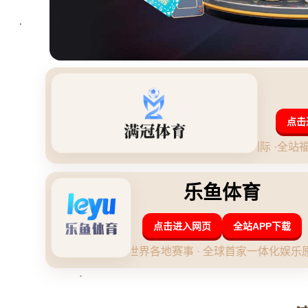
新闻中心
NEWS
公司新闻
行业资讯
**英格兰新
在即将对阵
后卫的位置
每当英格兰
胆尝试，也