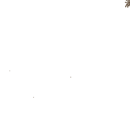
维，这些特
从战术角度
求场面优势