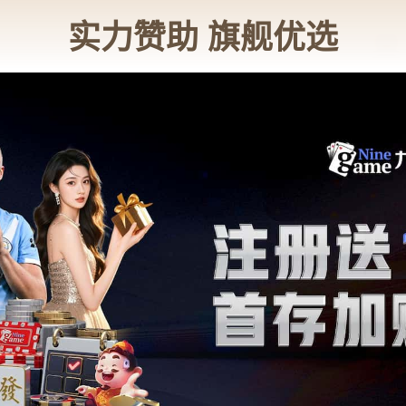
首页
公司简介
产品中心
新闻中心