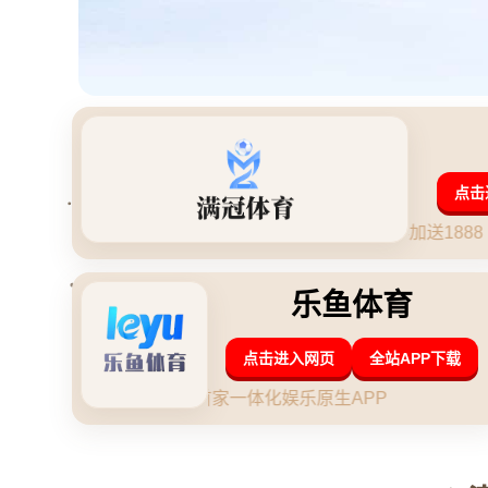
新闻中心
NEWS
公司新闻
行业资讯
在近期的一
里状态的低
而这次的失
在这场比赛
色的战术安