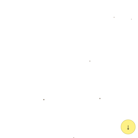
县莲城镇
页版登录入口