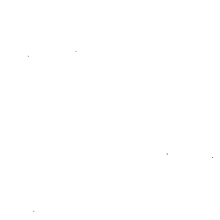
通过这场比
依赖库里个
在回顾这场
安排，将是