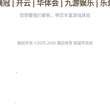
现*是整个比赛中的一个重要话题。作为勇士队的核心球员，他的状态直接
到了不尽如人意的4分。这样的表现显然不能满足球队的需求，也让勇士队
个团队在面对强大对手时的普遍问题。