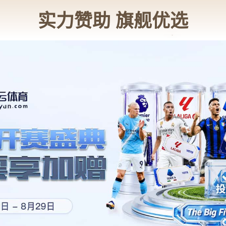
首页
公司简介
产品中心
新闻中心