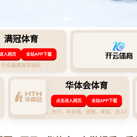
库里13中2仅得4分 绿军52分大胜勇
2026-04-30 01:20:35
返
场NBA焦点之战中，勇士队以巨大的比分差距输给了凯尔特人，这标志着
迷。在这场比赛中，库里13投仅2中，获得4分，成为赛后讨论的焦点。*
利不仅令球迷震惊，也为球队的未来敲响了警钟。
中，凯尔特人队展现了其强大的团队协作能力和深厚的阵容深度。**绿军以
排，更彰显了绿军球员之间良好的默契。他们的攻击流畅且防守稳固，使