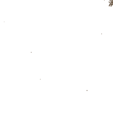
攻节奏。
*库里的表
中2球，得
迷，而是一