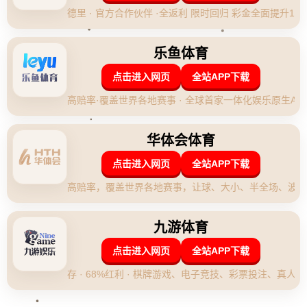
史册。这不仅仅是一场场比赛的胜利，更是对球员们竞技水平的全
方位考验与展现。接下来，让我们深入解析这两场令人瞩目的比
赛。
在独行侠对阵火箭的比赛中，卢卡·东契奇再次展现了他的超级明星
魅力。他凭借**41分**的出色表现，成为本场比赛无可争议的核心。
东契奇利用他细腻的控球技术和精准的投射，屡次突破火箭防线，
使独行侠得以在关键时刻保持领先。尤其是在第四节，东契奇连得8
分，为独行侠奠定了胜局。这场对决不仅展现了他个人能力的巅峰
状态，也突显了他在球队中的关键作用。
**东契奇41分**背后的秘密在于他的全面技术和场上决断力。他在比
赛中不仅仅作为终结者，更是组织进攻的重要一环。他的传球视野