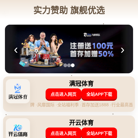
新闻中心
NEWS
东契奇41分独行侠险胜火箭 森林狼险胜雷霆
2026-04-30 01:20:35
返回列表
在这个精彩纷呈的NBA赛季中，球迷们的期待与日俱增。**东契奇41
分**助独行侠险胜火箭，而**森林狼险胜雷霆**，这一夜注定被载入