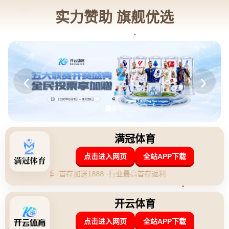
新闻中心
NEWS
CBA积分榜最新排名出炉：辽宁被北京挤出前八 广东逆袭
杀回前三？.
2026-04-30 01:20:35
返回列表