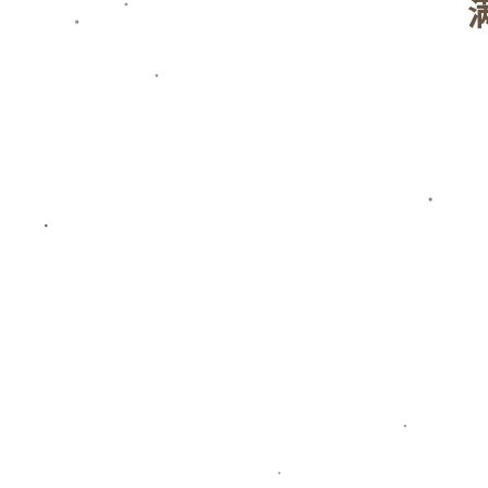
其他中前场