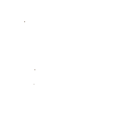
**个人能力
尽管足球是
其敏锐的跑
的球员提供