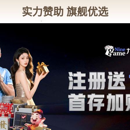
首页
公司简介
产品中心
新闻中心