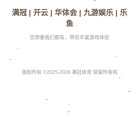
擊**戰術。這一策略確實帶來了一定的成效，例如2020年歐洲杯打
入決賽。但拉姆認為，這種戰術過於單一，當面對頂級球隊如法國
或西班牙時，缺乏靈活性可能變成劣勢。例如在2022年卡塔爾世界
杯八強戰對陣法國時，英格蘭的進攻方式便遭遇限制，最終無緣更
高榮譽。
相比之下，法國和西班牙等球隊更注重多樣化戰術的運用，這讓他
們可以更好地適應比賽中各種突如其來的局面。而英格蘭隊的替補
席雖然堆積了才華橫溢的進攻球員，但索斯蓋特並未成功激發所有
人的潛能。拉姆提到：“即便擁有哈里·凱恩這樣的頂級射手，但沒有
完善的戰術支撐，英格蘭也很難在歐洲杯的高強度比賽中走到最
後。”
---
### **2. 英格蘭的心理弱點：榮譽的渴望與壓力的束縛**
除了戰術問題，球員的心理是另一個被忽視的原因。拉姆強調，歷
史上英格蘭在關鍵比賽中的表現常受到巨大壓力影響，心態不夠穩
定。他認為，“你足夠渴望勝利，但過於焦慮會讓你錯過重要機會。”
經典的例子莫過於2020年歐洲杯決賽中，英格蘭在點球大戰失利後
飲恨。
心理壓力不僅來自於球迷對冠軍的期盼，也來自於媒體的過度關注
和推動。與此相比，像德國這樣的強隊即使經歷低谷，球員仍保持
極大的專注力，而英格蘭似乎還在摸索應對壓力的最佳方式。
---