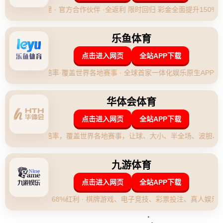
**英格蘭被忽視！拉姆解釋為何哈裏·凱恩及他的隊友不是歐洲杯奪
冠熱門**
在每一次重大足球賽事的預測中，英格蘭隊總是被賦予眾望。然
而，在這屆歐洲杯來臨之際，前德國隊長拉姆卻給出了不同的觀
點。他指出，儘管哈里·凱恩和他的隊友們擁有強大的實力，但英格
蘭卻未成為絕對的奪冠熱門。這樣的觀點令人深思：為什麼實力不
俗的英格蘭隊反而被忽視？我們將從球隊實力、戰術安排和心理弱
點等方面深入探討原因。
---
### **1. 戰術單一制約球隊表現**
在過去幾年，英格蘭在索斯蓋特的執教下採取了較為保守的**防守反