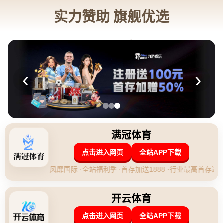
新闻中心
NEWS
英格蘭被忽視！拉姆解釋為何哈裏·凱恩及他的隊友不是歐
洲杯奪冠熱門.
2026-04-30 01:20:35
返回列表