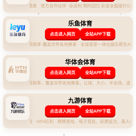
话题。他指出，若曼城采用切尔西那样的大规模引援策略，球队可
能早已偏离冠军路径。这种观点不仅给观众提供了一个反思豪门球
队经营策略的机会，也让人们更加好奇曼城成功背后的秘密。
**引援策略：质量重于数量**
瓜迪奥拉提到，曼城的成功离不开对引援质量的严格把控，而非一
味的数量扩张。与切尔西常常在转会市场上大手笔砸钱不同，曼城
更倾向于细致地分析每一笔引援的潜在价值与团队契合度。_这种精
细化的策略_，让曼城在竞争激烈的英超中一直保持强劲的冲劲。
一个典型的例子是曼城引进凯文·德布劳内的操作。之前效力于沃尔
夫斯堡的德布劳内，以其卓越的控球能力和全场视野，在转会曼城