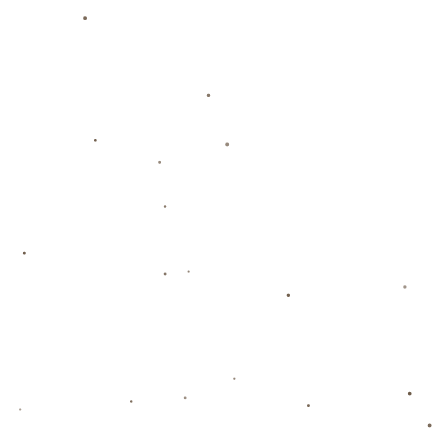
引，转化成长期的收入流。
2. **节流：控制高成本支出**