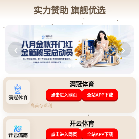
新闻中心
NEWS
媒体人谈中足联成立：唯一的期待就是，能不能让俱乐部都
多赚钱.
2026-04-30 01:20:35
返回列表