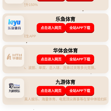
**媒体人谈中足联成立：唯一的期待就是，能不能让俱乐部都多赚钱
**
随着中足联的正式成立，这一新的行业组织引发了各界的广泛关
注。从媒体观点到球迷讨论，无不充斥着期待和疑虑。然而，有媒
体人一语道破核心——中足联肩上的重任，不仅是促进中国足球的
整体发展，更是找到一条切实**提高俱乐部盈利能力**的路径。只有
俱乐部能多赚钱，中国职业足球才有可能实现可持续发展。
### **为什么俱乐部赚钱如此重要**
无论联赛如何扩军、引进顶级外援，俱乐部的经营健康始终是联赛
强大与否的基石。近年来，中国俱乐部的生存压力愈发明显：**多家
顶级俱乐部接连曝出财务危机，债务问题、高额工资负担和赞助商
撤资等问题纷至沓来。** 这些现实表明，在没有健康的商业模式和
稳定收益的情况下，俱乐部想在长远维度提升竞技水平几乎是不可
能的。
从欧洲五大联赛的运作模式来看，盈利能力是俱乐部的重要生命
线。在英超，以曼联为例，这支世界顶级俱乐部每年仅通过品牌周
边、赞助商合作和转播收入便实现了丰厚的商业回报，反观多数中
超俱乐部，除少数传统劲旅能勉强维持外，大部分都深陷亏损泥
沼。中足联的成立，是否能改变这一现状，是外界的重点关注。