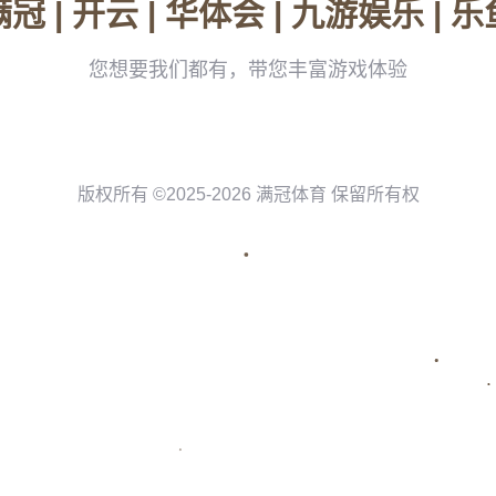
了球队士气。*克鲁尼奇*的出色表现，展示了他在中场的控制力和得分能
全面优势**
这场比赛中展示了强大的整体实力。*无论是前场的进攻配合，还是后防线
布拉欣·迪亚兹和海于格也各入一球，帮助球队扩大优势。而凯尔特人仅