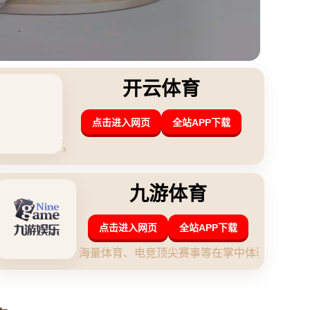
您当前位置：
首页
>
新闻中心
 克魯尼奇進球打破僵局.
回列表
赛不仅是两大利物浦足球俱乐部的交锋，更是对于双方在欧洲
取得了开门红。*
AC米兰打破僵局。这一进球不仅为球队奠定了胜利基础，