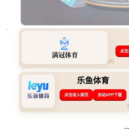
新闻中心
NEWS
公司新闻
行业资讯
**20/2
在2020
赛场表现的一
**比赛回顾
*克鲁尼奇