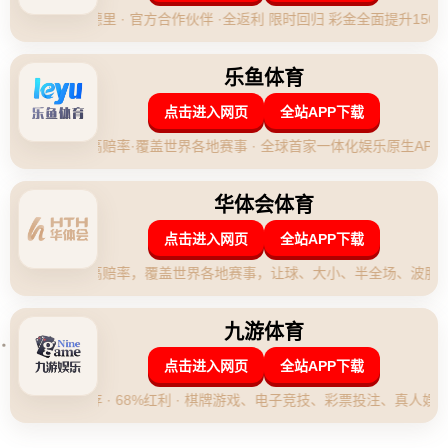
队深深植根于球迷的心中。然而，近年来，曼联的表现一直未能达
到球迷的期待。就在此时，企业家吉姆·拉特克利夫的出现，给了球
队重新崛起的希望。他明确表示，**以2028年为目标，曼联要争取
重返巅峰**。这不仅仅是一个口号，更是他对俱乐部长远发展的坚定
信念。
## 曼联的近期困境
过去几年中，曼联经历了教练更替、战绩不稳以及球员伤病等种种
困扰，俱乐部不得不面对在英超和欧洲赛场上的激烈竞争。尽管球
队在球员阵容上投入了巨资，但成效却未能让人满意。对于一支拥
有如此丰富历史的球队来说，**当前的低迷状态令人忧虑**。
拉特克利夫的提案，正是被这种担忧所驱动。他认为，曼联必须回
归其历史的根基，重建强大的竞争力，才能重拾昔日的辉煌。他的
愿景不仅是简单的成绩回暖，更是希望通过一系列的战略投资和管
理改革，为曼联带来持久的成功。
## 战略重建的必要性
为了实现拉特克利夫的愿景，曼联需要从多个角度进行全面的战略
重建。首先，在**青训体系**上，曼联需要重新评估和加强对年轻球
员的培养，以便为一线队输送更多具有潜力的球员。许多成功的俱
乐部如巴萨、阿贾克斯都在这方面建立了良好的榜样。
其次，**球队管理层的调整**是不可或缺的一环。拉特克利夫计划引
入更多具有前瞻性和专业性的管理人才，以提升球队的竞争力。此
外，引入世界级的教练团队，也是抢占优势的关键。