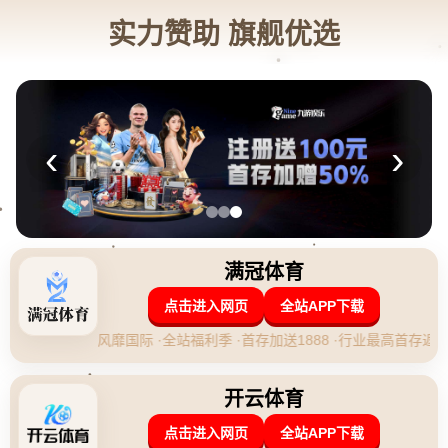
新闻中心
NEWS
太陽報：如滕哈赫下課 曼聯有意聘索斯蓋特助拉師傅重返
世界巔峰
2026-04-30 01:20:35
返回列表