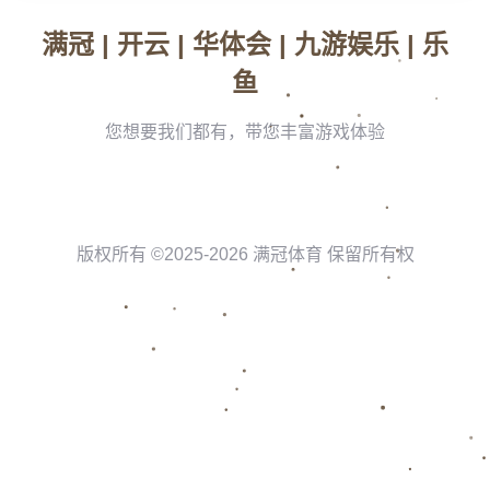
**案例分析：索斯盖特的成功经验**
在2018年世界杯上，索斯盖特带领英格兰队打入四强，这一成绩让
人们看到了他的执教能力。他通过引入年轻球员和调整战术，使球
队焕发新生。**索斯盖特**的成功不仅在于战术上的调整，更在于他
对球员心理的深刻理解和有效管理。
**曼联的未来展望**
如果曼联选择索斯盖特作为新任主教练，这将是一次战略性的调