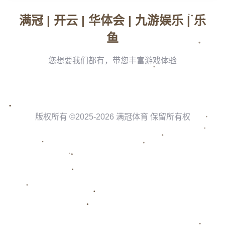
**比赛回顾与精彩瞬间**
比赛伊始，中国U20国青队便展现出强烈的进攻欲望。**朱鹏宇**在
上半场的一次快速反击中，凭借敏捷的身手和精准的射门，率先为
球队打破僵局。这粒入球不仅鼓舞了全队士气，也增强了他们对比
赛的掌控力。接着，在下半场，**王钰栋**凭借他出色的技术和战略
意识，再次为球队扩大了优势。韩国延世大学队虽然试图通过战术
调整扳回一城，但最终还是未能改变结局。
**青训的胜利**
中国U20国青队的胜利，充分体现了中国青训体系的成效。在近年