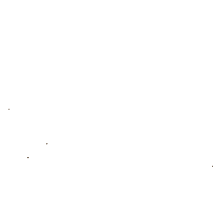
足球作为全
动着各国经济
动。这一消