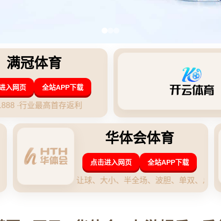
國際足聯：2025年世俱杯將在美國舉辦 推遲20
2026-04-30 01:20:35
返