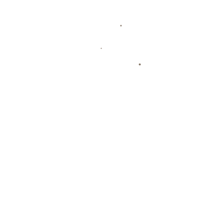
**2025年
美国有着成
界的影响力