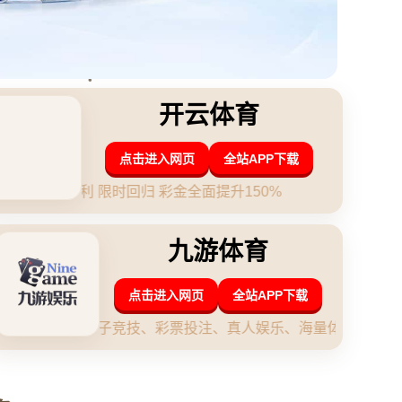
您当前位置：
首页
>
新闻中心
30年世界杯申辦啟動.
回列表