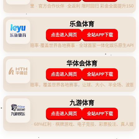
足球项目而被评为全国校园足球特色学校。这一荣誉不仅提升了这
些学校的知名度，也展现了它们在培养青少年足球人才方面的成
就。
**校园足球的重要性**
校园足球对于培养学生的体质和团队协作能力起着重要作用。在淮
安区，这一运动受到了前所未有的重视。*校园足球不仅增强了学生
的身体素质，还提升了他们的社交能力和自信心。*政府和学校共同
努力，致力于提供良好的足球训练条件和环境，这也使得更多学生
有机会参与到这项有益的体育活动中。
**淮安区的发展策略**