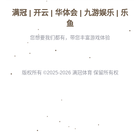
始终缺乏足够深度的锋线支援。**哈里·凯恩与孙兴慜**固然是世界级
球员，但面对长赛季的多线作战，球队急需像理查利森这样*灵活多
面*的前场球员填补空白。
理查利森的个人实力表现在英超赛场也早有迹可循。他在效力埃弗
顿时，赛季进球数常年稳定在两位数，且在关键战役中屡有发挥。
不少球迷表示，理查利森的拼搏精神和无私风格与热刺的理念不谋
而合。可以预见，他的加盟将给球队在进攻端带来更灵活的选择。
---