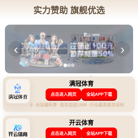
新闻中心
NEWS
官宣！巴西國腳理查利森加盟熱刺.
2026-04-30 01:20:35
返回列表
# 官宣！巴西国脚理查利森加盟热刺，引爆夏季转会市场
**在2023年的欧洲足坛夏季转会市场上，一则重磅官宣让球迷们沸