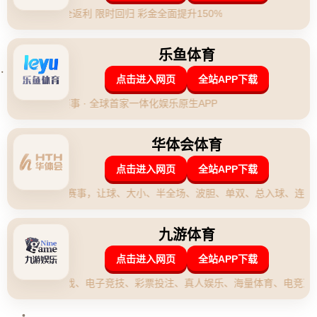
西亞斯（Junior Messias），這一消息無疑讓紅黑軍團的支持者感到
振奮。這位來自貧民窟、靠著刻苦努力與無窮天賦闖出職業足球天
地的球員，為球迷帶來了不僅是足球技術上的享受，更多的是一種
人性價值的啟示。下面，讓我們深入了解這筆交易的背後，以及梅
西亞斯將如何影響AC米蘭的未來。
### **買斷梅西亞斯的意義**
梅西亞斯起初以租借形式加盟AC米蘭，他在過去的賽季中表現出了
極高的穩定性和不可忽視的競技價值。他在意甲的出色發揮，比如
多次在關鍵時刻貢獻進球和助攻，都讓球迷印象深刻。尤其是
*2021-22賽季對馬德里競技的那粒經典致勝球*，直接幫助米蘭在歐
冠小組賽中保留了晉級希望。這樣的關鍵時刻，充分展示了他的成
熟和應變能力。
官方買斷消息的公布標誌著AC米蘭對梅西亞斯實力的充分肯定，也
顯示了俱樂部對未來陣容穩定性的長期規劃。這樣的決定，不僅是
對球隊整體的補強，同時延續了米蘭這些年以相對謹慎資金操作的
戰略，為球隊帶來了性價比極高的球員。
### **梅西亞斯的技術特點與價值**
作為邊路攻擊型球員，梅西亞斯具備出色的速度、爆發力及腳下技
術。他無論在右邊路還是偏中路的進攻位置，都能起到撕破對方防
線的作用。同時，他的防守參與意識也讓人贊歎，他經常回撤幫助
球隊化解危機，在攻防兩端都提供了穩固的保障。
再來看看數據，*在過去一個賽季，梅西亞斯為米蘭出場超過30次，